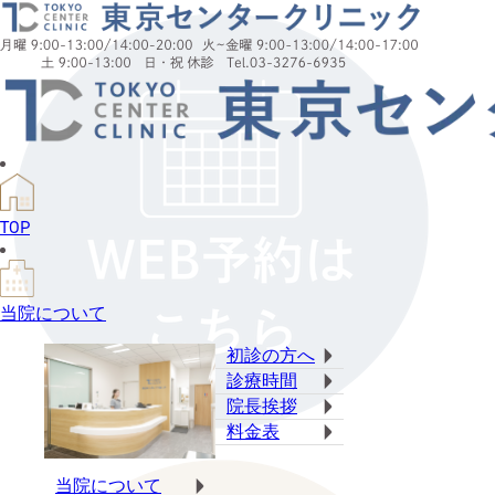
TOP
当院について
初診の方へ
診療時間
院長挨拶
料金表
当院について