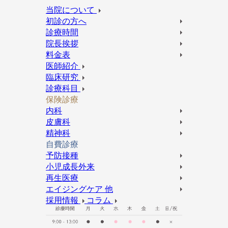
当院について
初診の方へ
診療時間
院長挨拶
料金表
医師紹介
臨床研究
診療科目
保険診療
内科
皮膚科
精神科
自費診療
予防接種
小児成長外来
再生医療
エイジングケア 他
採用情報
コラム