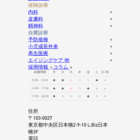
保険診療
内科
皮膚科
精神科
自費診療
予防接種
小児成長外来
再生医療
エイジングケア 他
採用情報
コラム
住所
〒103-0027
東京都中央区日本橋2-9-10 L.Biz日本
橋3F
電話