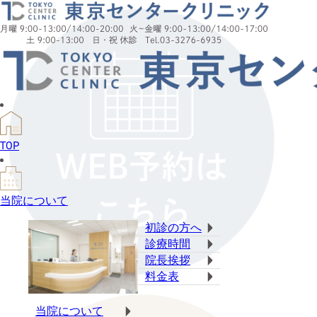
TOP
当院について
初診の方へ
診療時間
院長挨拶
料金表
当院について