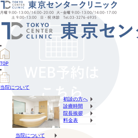
TOP
当院について
初診の方へ
診療時間
院長挨拶
料金表
当院について